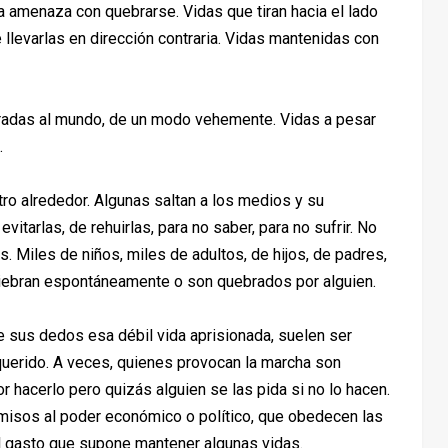
ía amenaza con quebrarse. Vidas que tiran hacia el lado
e llevarlas en dirección contraria. Vidas mantenidas con
rradas al mundo, de un modo vehemente. Vidas a pesar
.
ro alrededor. Algunas saltan a los medios y su
vitarlas, de rehuirlas, para no saber, para no sufrir. No
. Miles de niños, miles de adultos, de hijos, de padres,
uiebran espontáneamente o son quebrados por alguien.
 sus dedos esa débil vida aprisionada, suelen ser
querido. A veces, quienes provocan la marcha son
 hacerlo pero quizás alguien se las pida si no lo hacen.
sos al poder económico o político, que obedecen las
el gasto que supone mantener algunas vidas.