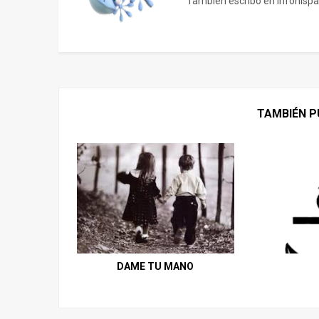
También escribo en infohispa
TAMBIÉN P
DAME TU MANO