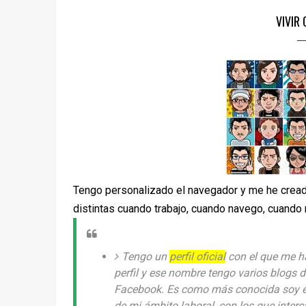
VIVIR 
Tengo personalizado el navegador y me he cread
distintas cuando trabajo, cuando navego, cuando
Tengo un
perfil oficial
con el que me ha
perfil y ese nombre tengo varios blogs de 
Facebook. Es como más conocida soy en
de mi ámbito laboral, con los que inter