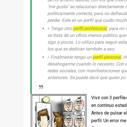
"me gusta" se relacionan directamente 
políticamente correcta, para no defraud
perder. Este es un perfil que cuido much
Tengo otro
perfil profesional
, para mi
se trata de un oficio menos público que
sigo a pocos. Lo utilizo para seguir est
los que se dedican también a eso.
Finalmente tengo un
perfil personal
, í
desahogarme cuando lo necesito. Con es
redes sociales, con manifestaciones que
anteriores. Se puede decir que quien yo 
Vivir con 3 perfil
en continuo estado
Antes de pulsar el
perfil. Un error m