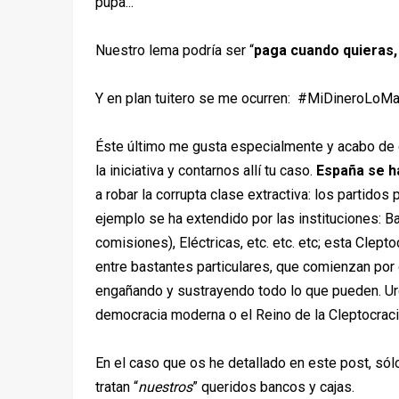
pupa...
Nuestro lema podría ser “
paga cuando quieras,
Y en plan tuitero se me ocurren: #MiDineroLoM
Éste último me gusta especialmente y acabo de 
la iniciativa y contarnos allí tu caso.
España se ha
a robar la corrupta clase extractiva: los partidos 
ejemplo se ha extendido por las instituciones: B
comisiones), Eléctricas, etc. etc. etc; esta Cle
entre bastantes particulares, que comienzan por 
engañando y sustrayendo todo lo que pueden. U
democracia moderna o el Reino de la Cleptocraci
En el caso que os he detallado en este post, só
tratan “
nuestros
” queridos bancos y cajas.