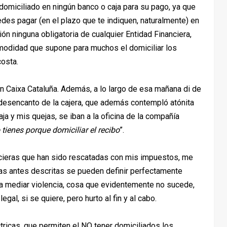
omiciliado en ningún banco o caja para su pago, ya que
edes pagar (en el plazo que te indiquen, naturalmente) en
ión ninguna obligatoria de cualquier Entidad Financiera,
omodidad que supone para muchos el domiciliar los
costa.
n Caixa Cataluña. Además, a lo largo de esa mañana di de
 desencanto de la cajera, que además contempló atónita
a y mis quejas, se iban a la oficina de la compañía
 tienes porque domiciliar el recibo
”.
cieras que han sido rescatadas con mis impuestos, me
cas antes descritas se pueden definir perfectamente
ía mediar violencia, cosa que evidentemente no sucede,
gal, si se quiere, pero hurto al fin y al cabo.
tricas, que permiten el NO tener domiciliados los