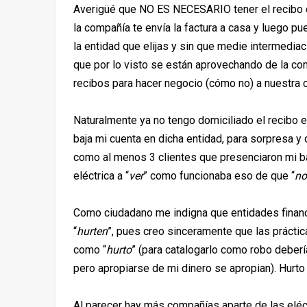
Averigüé que NO ES NECESARIO tener el recibo d
la compañía te envía la factura a casa y luego pu
la entidad que elijas y sin que medie intermediac
que por lo visto se están aprovechando de la c
recibos para hacer negocio (cómo no) a nuestra 
Naturalmente ya no tengo domiciliado el recibo e
baja mi cuenta en dicha entidad, para sorpresa y
como al menos 3 clientes que presenciaron mi baj
eléctrica a “
ver
” como funcionaba eso de que “
no
Como ciudadano me indigna que entidades finan
“
hurten
”, pues creo sinceramente que las prácti
como “
hurto
” (para catalogarlo como robo deber
pero apropiarse de mi dinero se apropian). Hurto le
Al parecer hay más compañías aparte de las eléc