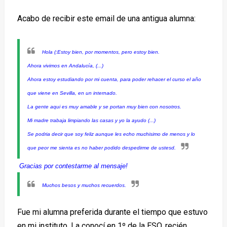
Acabo de recibir este email de una antigua alumna:
Hola (:
Estoy bien, por momentos, pero estoy bien.
Ahora vivimos en Andalucía, (...)
Ahora estoy estudiando por mi cuenta, para poder rehacer el curso el año
que viene en Sevilla, en un internado.
La gente aqui es muy amable y se portan muy bien con nosotros.
Mi madre trabaja limpiando las casas y yo la ayudo (...)
Se podria decir que soy feliz aunque les echo muchisimo de menos y lo
que peor me sienta es no haber podido despedirme de ustesd.
Gracias por contestarme al mensaje!
Muchos besos y muchos recuerdos.
Fue mi alumna preferida durante el tiempo que estuvo
en mi instituto. La conocí en 1º de la ESO, recién