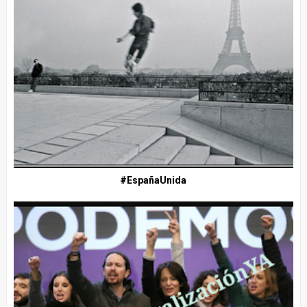
#EspañaUnida