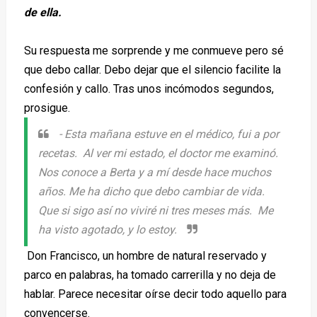
de ella.
Su respuesta me sorprende y me conmueve pero sé
que debo callar. Debo dejar que el silencio facilite la
confesión y callo. Tras unos incómodos segundos,
prosigue.
-
Esta mañana estuve en el médico, fui a por
recetas. Al ver mi estado, el doctor me examinó.
Nos conoce a Berta y a mí desde hace muchos
años. Me ha dicho que debo cambiar de vida.
Que si sigo así no viviré ni tres meses más. Me
ha visto agotado, y lo estoy.
Don Francisco, un hombre de natural reservado y
parco en palabras, ha tomado carrerilla y no deja de
hablar. Parece necesitar oírse decir todo aquello para
convencerse.