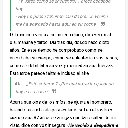
- ¿
Y usted cómo se encuentra? Parece cansado
hoy
.
-
Hoy no puedo tenerme casi de pie. Un vecino
me ha acercado hasta aquí en su coche.
D. Francisco visita a su mujer a diario, dos veces al
día, mañana y tarde. Día tras día, desde hace siete
años. En este tiempo he comprobado cómo se
encorbaba su cuerpo, cómo se enlentecían sus pasos,
cómo se debilitaba su voz y mermaban sus fuerzas.
Esta tarde parece faltarle incluso el aire.
-
¿Está enfermo? ¿Por qué no se ha quedado
hoy en su casa?
Aparta sus ojos de los míos, se ajusta el sombrero,
bajando su ancha ala para evitar el sol en el rostro y
cuando sus 87 años de arrugas quedan ocultas de mi
vista, dice con voz insegura -
He venido a despedirme