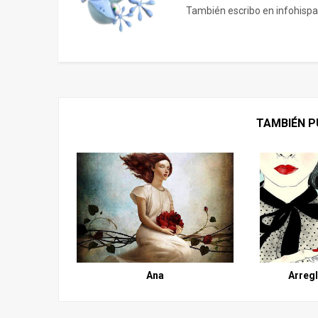
También escribo en infohispa
TAMBIÉN P
Ana
Arreg