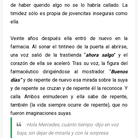
de haber querido algo no se lo habría callado. La
timidez sólo es propia de jovencitas inseguras como
ella.
Veinte años después ella entró de nuevo en la
farmacia. Al sonar el tintineo de la puerta al abrirse,
una voz salió de la trastienda “
ahora salgo
” y el
corazón de ella se aceleró. Tras su voz, la figura del
farmacéutico dirigiéndose al mostrador. “
Buenos
días”
y de repente de nuevo esa mirada sobre la suya
y de repente se cruzan y de repente él la reconoce. Y
calla. Ambos enmudecen y ella sabe de repente,
también (la vida siempre ocurre de repente), que no
fueron imaginaciones suyas.
-Hola Mercedes, cuánto tiempo -dijo en voz
baja, sin dejar de mirarla y con la sorpresa