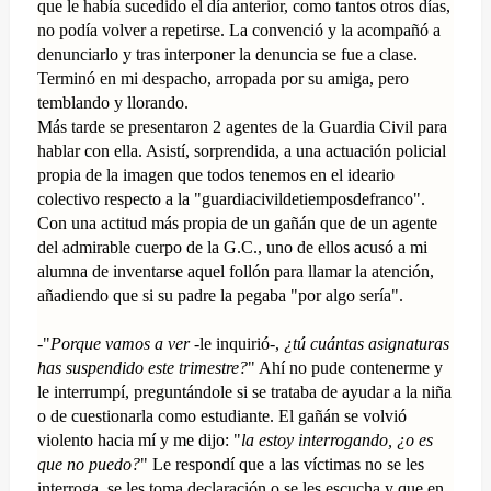
que le había sucedido el día anterior, como tantos otros días,
no podía volver a repetirse. La convenció y la acompañó a
denunciarlo y tras interponer la denuncia se fue a clase.
Terminó en mi despacho, arropada por su amiga, pero
temblando y llorando.
Más tarde se presentaron 2 agentes de la Guardia Civil para
hablar con ella. Asistí, sorprendida, a una actuación policial
propia de la imagen que todos tenemos en el ideario
colectivo respecto a la "guardiacivildetiemposdefranco".
Con una actitud más propia de un gañán que de un agente
del admirable cuerpo de la G.C., uno de ellos acusó a mi
alumna de inventarse aquel follón para llamar la atención,
añadiendo que si su padre la pegaba "por algo sería".
-"
Porque vamos a ver
-le inquirió-,
¿tú cuántas asignaturas
has suspendido este trimestre?
" Ahí no pude contenerme y
le interrumpí, preguntándole si se trataba de ayudar a la niña
o de cuestionarla como estudiante. El gañán se volvió
violento hacia mí y me dijo: "
la estoy interrogando, ¿o es
que no puedo?
" Le respondí que a las víctimas no se les
interroga, se les toma declaración o se les escucha y que en