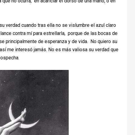
a que no ocurra, en acariciar el dorso de una mano, o en
su verdad cuando tras ella no se vislumbre el azul claro
 lance contra mí para estrellarla, porque de las bocas de
rse principalmente de esperanza y de vida. No quiero su
d así me interesó jamás. No es más valiosa su verdad que
 sospecha.