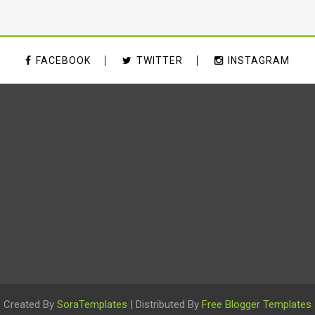
FACEBOOK
TWITTER
INSTAGRAM
Created By
SoraTemplates
| Distributed By
Free Blogger Templates