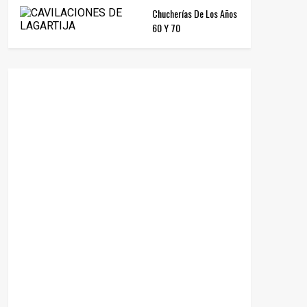
Chucherías De Los Años
60 Y 70