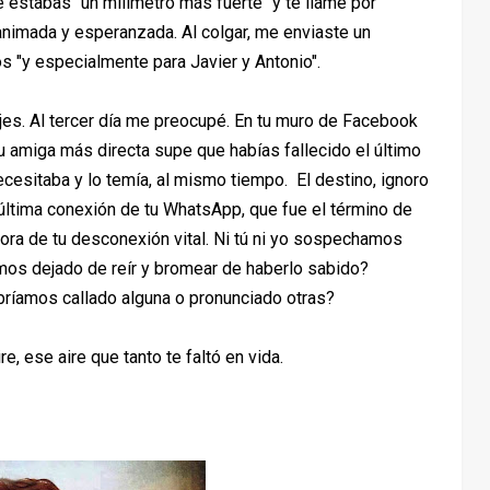
 estabas "un milímetro más fuerte" y te llamé por
animada y esperanzada. Al colgar, me enviaste un
 "y especialmente para Javier y Antonio".
es. Al tercer día me preocupé. En tu muro de Facebook
u amiga más directa supe que habías fallecido el último
ecesitaba y lo temía, al mismo tiempo. El destino, ignoro
a última conexión de tu WhatsApp, que fue el término de
ora de tu desconexión vital. Ni tú ni yo sospechamos
amos dejado de reír y bromear de haberlo sabido?
bríamos callado alguna o pronunciado otras?
, ese aire que tanto te faltó en vida.